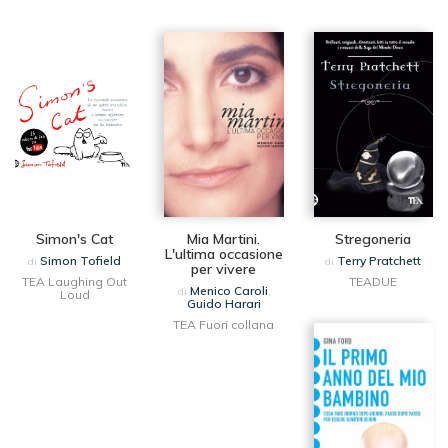
Simon's Cat
Mia Martini.
Stregoneria
L'ultima occasione
Simon Tofield
Terry Pratchett
di
di
per vivere
TEA Laughing Out
TEADUE
Menico Caroli
di
,
Loud
Guido Harari
TEA Fuori collana