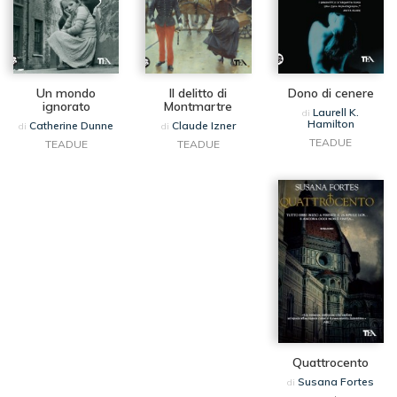
Un mondo
Il delitto di
Dono di cenere
ignorato
Montmartre
Laurell K.
di
Hamilton
Catherine Dunne
Claude Izner
di
di
TEADUE
TEADUE
TEADUE
Quattrocento
Susana Fortes
di