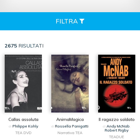
FILTRA
2675
RISULTATI
Callas assoluta
AnimaMagica
Il ragazzo soldato
Philippe Kohly
Rossella Panigatti
Andy McNab
di
di
di
,
Robert Rigby
TEA DVD
Narrativa TEA
TEADUE