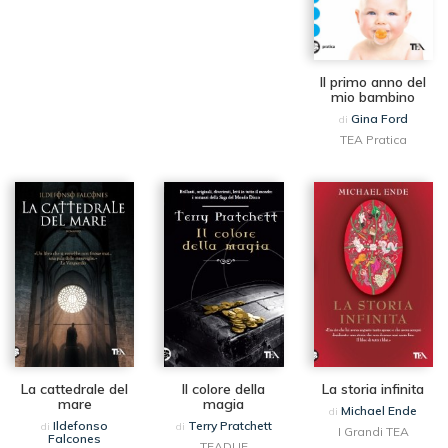
Il primo anno del
mio bambino
Gina Ford
di
TEA Pratica
La cattedrale del
Il colore della
La storia infinita
mare
magia
Michael Ende
di
Ildefonso
Terry Pratchett
di
di
I Grandi TEA
Falcones
TEADUE