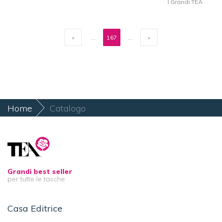
I Grandi TEA
«
...
167
...
»
Home
Catalogo
Grandi best seller
per tutte le tasche
Casa Editrice