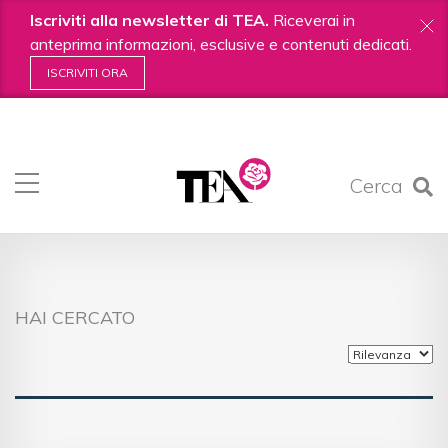
Iscriviti alla newsletter di TEA.
Riceverai in
anteprima informazioni, esclusive e contenuti dedicati.
ISCRIVITI ORA
Salta
ai
contenuti.
Cerca
|
Salta
alla
navigazione
HAI CERCATO