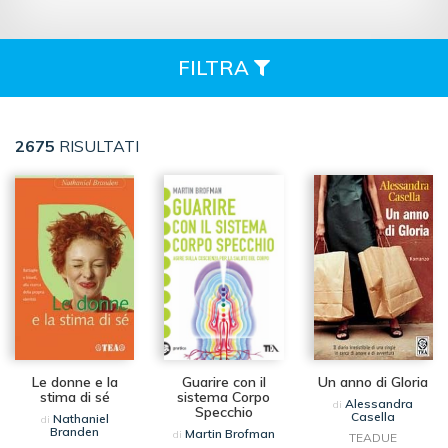
FILTRA
2675
RISULTATI
Le donne e la
Guarire con il
Un anno di Gloria
stima di sé
sistema Corpo
Alessandra
di
Specchio
Casella
Nathaniel
di
Branden
Martin Brofman
di
TEADUE