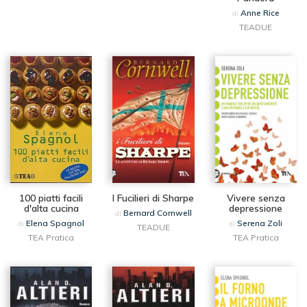
Anne Rice
di
TEADUE
100 piatti facili
I Fucilieri di Sharpe
Vivere senza
d'alta cucina
depressione
Bernard Cornwell
di
Elena Spagnol
Serena Zoli
di
di
TEADUE
TEA Pratica
TEA Pratica