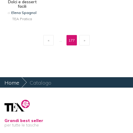
Dolci e dessert
facili
Elena Spagnol
di
TEA Pratica
«
...
177
»
Home
Catalogo
Grandi best seller
per tutte le tasche