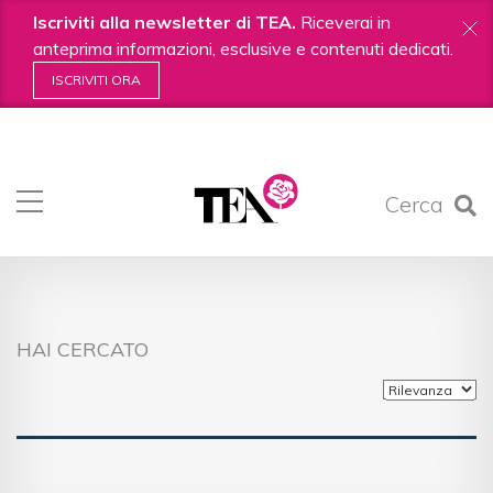
Iscriviti alla newsletter di TEA.
Riceverai in
anteprima informazioni, esclusive e contenuti dedicati.
ISCRIVITI ORA
Salta
ai
contenuti.
Cerca
|
Salta
alla
navigazione
HAI CERCATO