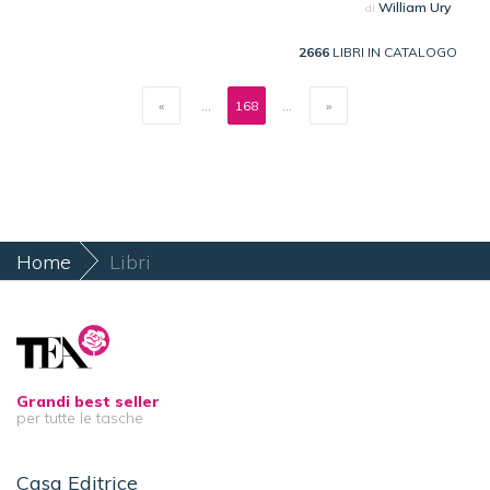
William Ury
di
2666
LIBRI IN CATALOGO
«
...
168
...
»
Home
Libri
Grandi best seller
per tutte le tasche
Casa Editrice