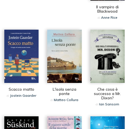
Il vampiro di
Blackwood
Anne Rice
di
Scacco matto
L'isola senza
Che cosa è
ponte
successo a Mr.
Jostein Gaarder
di
Dixon?
Matteo Collura
di
Ian Sansom
di