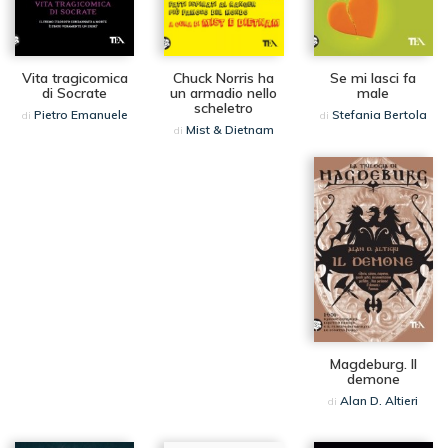
Vita tragicomica
Chuck Norris ha
Se mi lasci fa
di Socrate
un armadio nello
male
scheletro
Pietro Emanuele
Stefania Bertola
di
di
Mist & Dietnam
di
Magdeburg. Il
demone
Alan D. Altieri
di