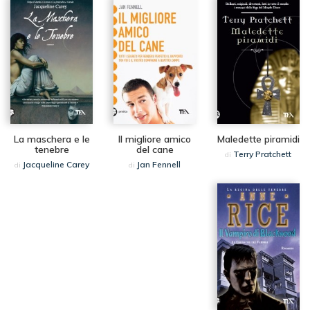
La maschera e le
Il migliore amico
Maledette piramidi
tenebre
del cane
Terry Pratchett
di
Jacqueline Carey
Jan Fennell
di
di