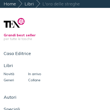
Home
Libri
L'ora delle streghe
Grandi best seller
per tutte le tasche
Casa Editrice
Libri
Novità
In arrivo
Generi
Collane
Autori
Speciali