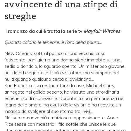
avvincente di una stirpe di
streghe
Il romanzo da cui è tratta la serie tv
Mayfair Witches
Quando calano le tenebre, è l'ora della paura...
New Orleans: sotto il portico di una vecchia casa
fatiscente, ogni giorno una donna siede immobile su una
sedia a dondolo, lo sguardo spento. Un misterioso giovane,
pallido ed elegante, è il solo visitatore, ma scompare nel
nulla quando qualcuno cerca di avvicinarlo...
San Francisco: un restauratore di case, Michael Curry,
annegato nel gelido oceano, ha vissuto una strordinaria
esperienza di risurrezione. Durante la sua permanenza nel
regno delle ombre, ha avuto delle visioni e ha ricevuto un
incarico da svolgere al suo ritorno tra i vivi...
Nel suo romanzo più ambizioso e appassionante, Anne
Rice tesse con maestria il filo sottile che unisce le due
storie apparentemente lontane, trascinandoci nel mondo al