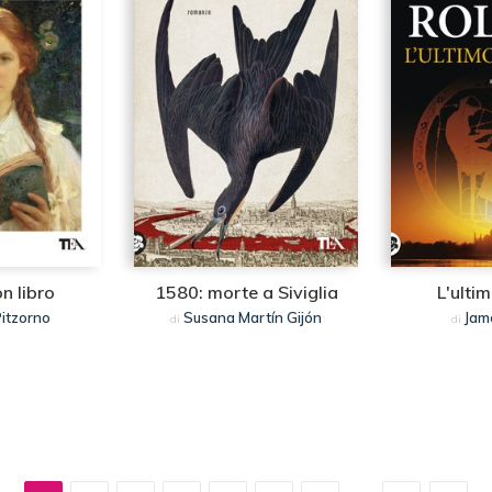
n libro
1580: morte a Siviglia
L'ulti
itzorno
Susana Martín Gijón
Jam
di
di