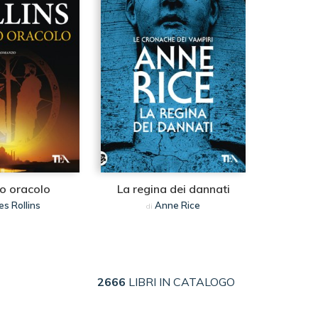
mo oracolo
La regina dei dannati
es Rollins
Anne Rice
di
2666
LIBRI IN CATALOGO