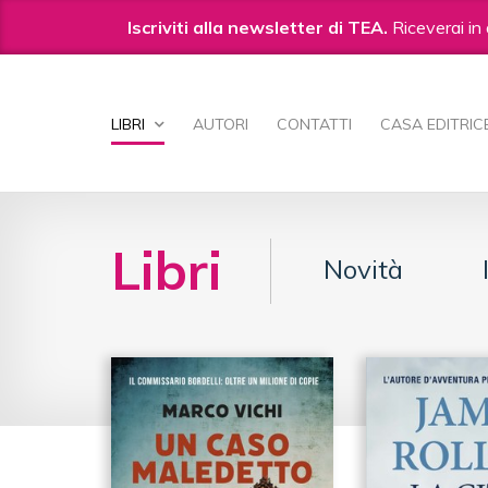
Iscriviti alla newsletter di TEA.
Riceverai in 
Salta
ai
LIBRI
AUTORI
CONTATTI
CASA EDITRIC
contenuti.
|
Salta
alla
navigazione
Libri
Novità