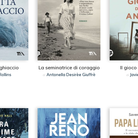
 ghiaccio
La seminatrice di coraggio
Il gioco
ollins
Antonella Desirèe Giuffrè
Javi
di
di