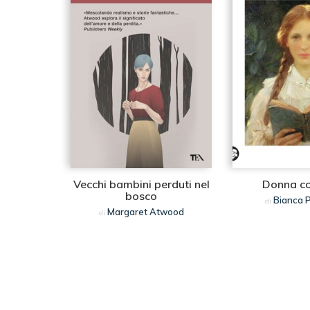
Vecchi bambini perduti nel
Donna co
bosco
Bianca P
di
Margaret Atwood
di