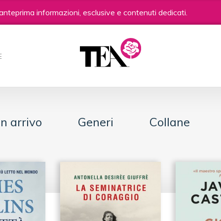
anteprima informazioni, esclusive e contenuti dedicati.
E
In arrivo
Generi
Collane