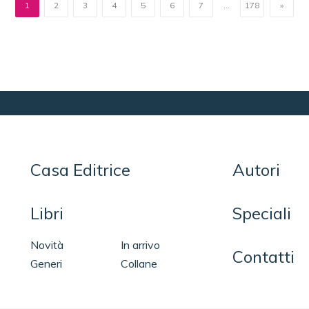
1
2
3
4
5
6
7
...
178
»
Casa Editrice
Autori
Libri
Speciali
Novità
In arrivo
Contatti
Generi
Collane