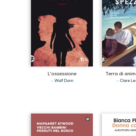
L'ossessione
Terra di ani
Wulf Dorn
Clare Les
di
di