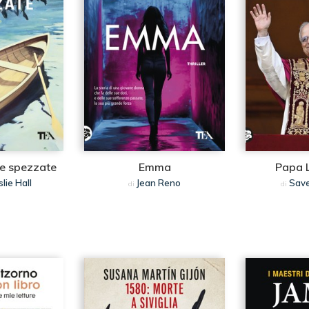
me spezzate
Emma
Papa 
lie Hall
Jean Reno
Save
di
di