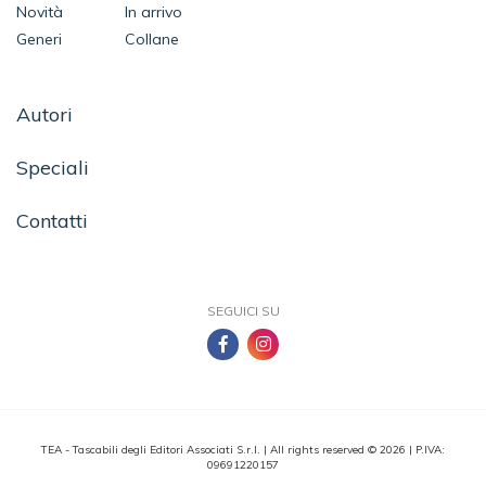
Novità
In arrivo
Generi
Collane
Autori
Speciali
Contatti
SEGUICI SU
TEA - Tascabili degli Editori Associati S.r.l. | All rights reserved © 2026 | P.IVA:
09691220157
Una casa editrice del Gruppo editoriale Mauri Spagnol