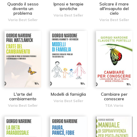
Quando il sesso
Ipnosi e terapie
Solcare il mare
diventa un
ipnotiche
all'insaputa del
problema
cielo
Varia Best Seller
Varia Best Seller
Varia Best Seller
L'arte del
Modelli di famiglia
Cambiare per
cambiamento
conoscere
Varia Best Seller
Varia Best Seller
TEA Varia