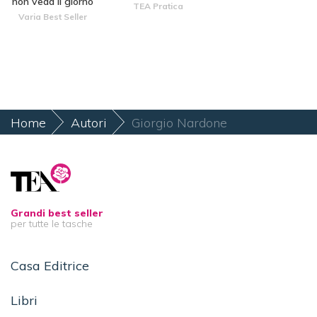
non veda il giorno
TEA Pratica
Varia Best Seller
Home
Autori
Giorgio Nardone
Grandi best seller
per tutte le tasche
Casa Editrice
Libri