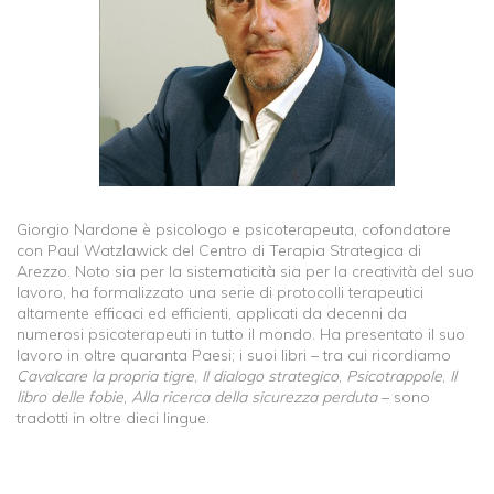
Giorgio Nardone è psicologo e psicoterapeuta, cofondatore
con Paul Watzlawick del Centro di Terapia Strategica di
Arezzo. Noto sia per la sistematicità sia per la creatività del suo
lavoro, ha formalizzato una serie di protocolli terapeutici
altamente efficaci ed efficienti, applicati da decenni da
numerosi psicoterapeuti in tutto il mondo. Ha presentato il suo
lavoro in oltre quaranta Paesi; i suoi libri – tra cui ricordiamo
Cavalcare la propria tigre
,
Il dialogo strategico
,
Psicotrappole
,
Il
libro delle fobie
,
Alla ricerca della sicurezza perduta
– sono
tradotti in oltre dieci lingue.