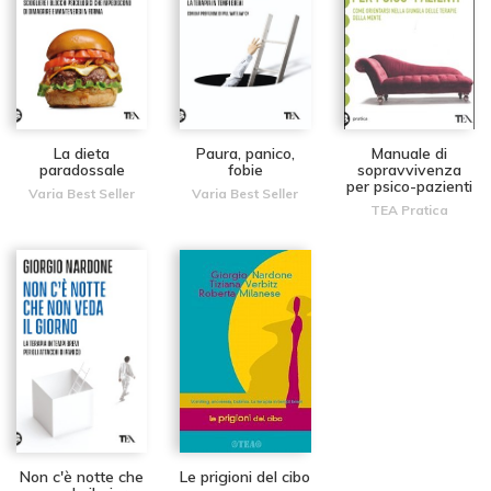
La dieta
Paura, panico,
Manuale di
paradossale
fobie
sopravvivenza
per psico-pazienti
Varia Best Seller
Varia Best Seller
TEA Pratica
Non c'è notte che
Le prigioni del cibo