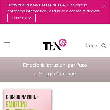
Iscriviti alla newsletter di TEA.
Riceverai in
anteprima informazioni, esclusive e contenuti dedicati.
ISCRIVITI ORA
Salta
ai
contenuti.
Cerca
|
Salta
alla
navigazione
Emozioni: istruzioni per l'uso
Giorgio Nardone
di