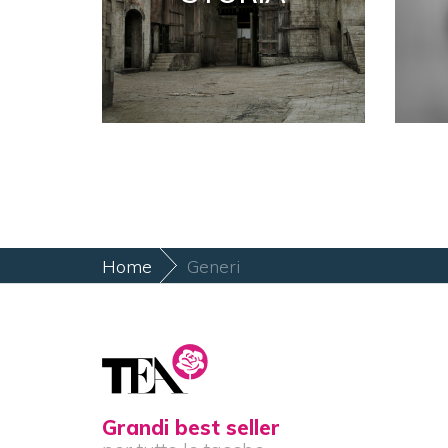
Home
Generi
Grandi best seller