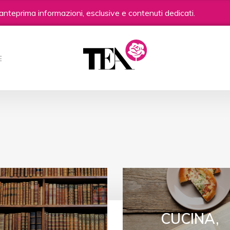
anteprima informazioni, esclusive e contenuti dedicati.
E
CUCINA,