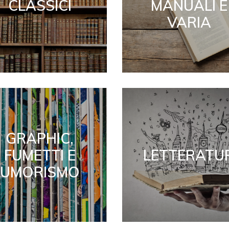
CLASSICI
MANUALI E
VARIA
GRAPHIC,
FUMETTI E
LETTERATU
UMORISMO