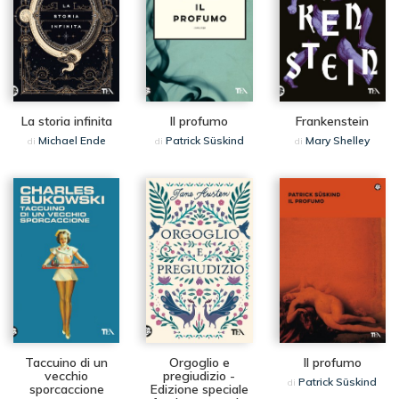
La storia infinita
Il profumo
Frankenstein
Michael Ende
Patrick Süskind
Mary Shelley
di
di
di
Taccuino di un
Orgoglio e
Il profumo
vecchio
pregiudizio -
Patrick Süskind
di
sporcaccione
Edizione speciale