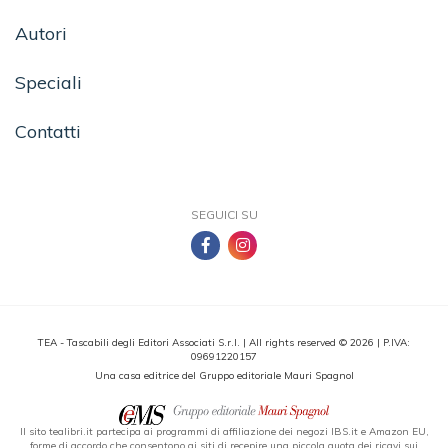
Autori
Speciali
Contatti
SEGUICI SU
TEA - Tascabili degli Editori Associati S.r.l. | All rights reserved © 2026 | P.IVA:
09691220157
Una casa editrice del Gruppo editoriale Mauri Spagnol
Il sito tealibri.it partecipa ai programmi di affiliazione dei negozi IBS.it e Amazon EU,
forme di accordo che consentono ai siti di recepire una piccola quota dei ricavi sui