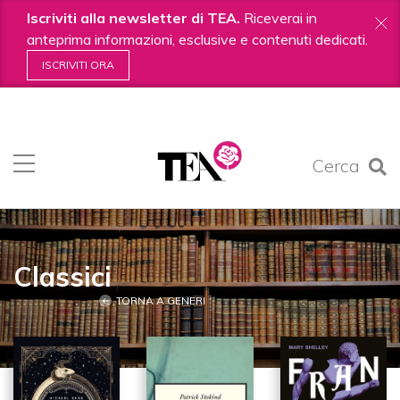
Iscriviti alla newsletter di TEA.
Riceverai in
anteprima informazioni, esclusive e contenuti dedicati.
ISCRIVITI ORA
Salta
ai
contenuti.
Cerca
|
Salta
alla
navigazione
Classici
TORNA A GENERI
12
IN CLASSICI