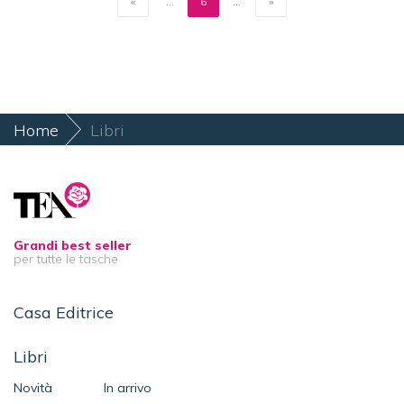
«
...
6
...
»
Home
Libri
Grandi best seller
per tutte le tasche
Casa Editrice
Libri
Novità
In arrivo