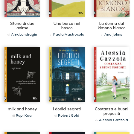
Storia di due
Una barca nel
La donna dal
anime
bosco
kimono bianco
Alex Landragin
Paola Mastrocola
Ana Johns
di
di
di
milk and honey
I dodici segreti
Costanza e buoni
propositi
Rupi Kaur
Robert Gold
di
di
Alessia Gazzola
di