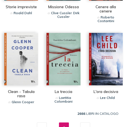
Storie impreviste
Missione Odessa
Cenere alla
cenere
Roald Dahl
Clive Cussler
Dirk
di
di
,
Cussler
Roberto
di
Costantini
Clean - Tabula
La treccia
L'ora decisiva
rasa
Laetitia
Lee Child
di
di
Colombani
Glenn Cooper
di
2666
LIBRI IN CATALOGO