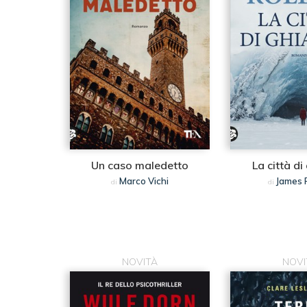
Un caso maledetto
La città di
Marco Vichi
James R
di
di
NOVITÀ
NOVI