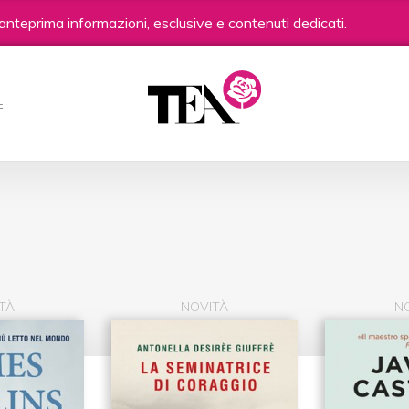
anteprima informazioni, esclusive e contenuti dedicati.
E
TÀ
NOVITÀ
N