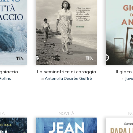
 ghiaccio
La seminatrice di coraggio
Il gioco
ollins
Antonella Desirèe Giuffrè
Javi
di
di
TÀ
NOVITÀ
N