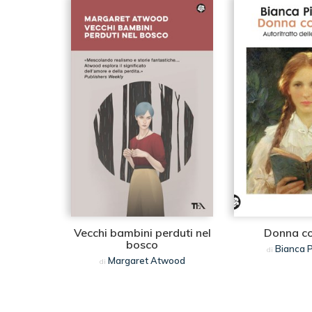
Vecchi bambini perduti nel
Donna co
bosco
Bianca P
di
Margaret Atwood
di