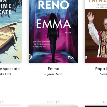
me spezzate
Emma
Papa 
lie Hall
Jean Reno
Save
di
di
TÀ
NOVITÀ
N