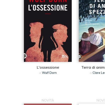
L'ossessione
Terra di ani
Wulf Dorn
Clare Les
di
di
NOVITÀ
NOVI