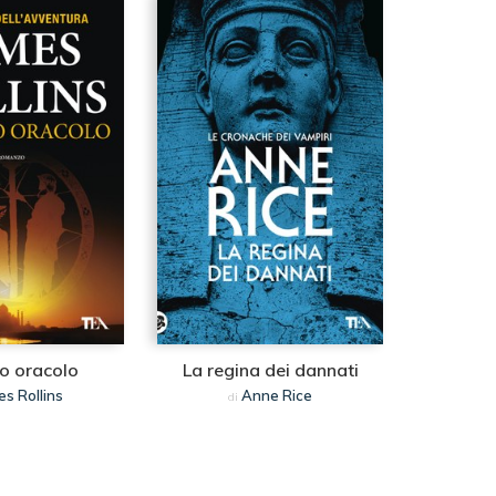
mo oracolo
La regina dei dannati
es Rollins
Anne Rice
di