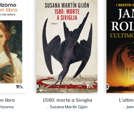
n libro
1580: morte a Siviglia
L'ulti
itzorno
Susana Martín Gijón
Jam
di
di