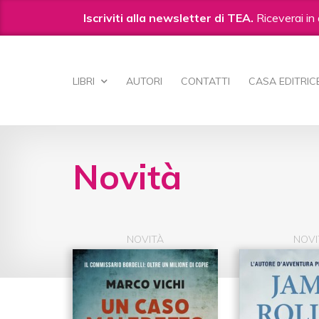
Iscriviti alla newsletter di TEA.
Riceverai in 
Salta
ai
LIBRI
AUTORI
CONTATTI
CASA EDITRIC
contenuti.
|
Salta
alla
navigazione
Novità
NOVITÀ
NOVI