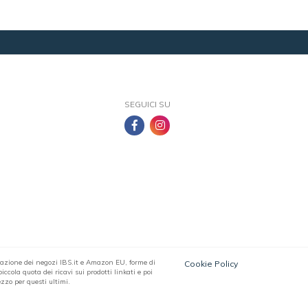
SEGUICI SU
filiazione dei negozi IBS.it e Amazon EU, forme di
Cookie Policy
ccola quota dei ricavi sui prodotti linkati e poi
zzo per questi ultimi.