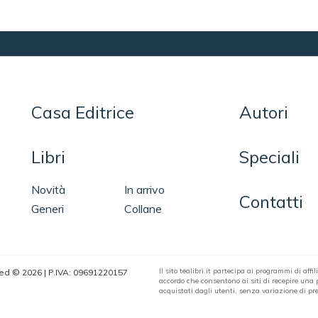
Casa Editrice
Autori
Libri
Speciali
Novità
In arrivo
Contatti
Generi
Collane
Il sito tealibri.it partecipa ai programmi di af
erved © 2026 | P.IVA: 09691220157
accordo che consentono ai siti di recepire una pi
acquistati dagli utenti, senza variazione di pre