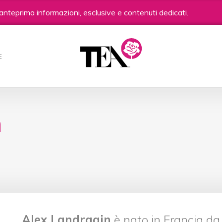
anteprima informazioni, esclusive e contenuti dedicati.
E
n
Alex Landragin
è nato in Francia da 