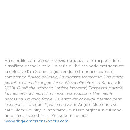
Ha esordito con
Urla nel silenzio
, romanzo ai primi posti delle
classifiche anche in Italia. La serie di libri che vede protagonista
la detective Kim Stone ha già venduto 6 milioni di copie, e
comprende
Il gioco del male
,
La ragazza scomparsa
,
Una morte
perfetta
,
Linea di sangue
,
Le verità sepolte
(Premio Bancarella
2020),
Quelli che uccidono
,
Vittime innocenti
,
Promessa mortale
,
La memoria dei
morti
,
La mossa dell’assassino
,
Una mente
assassina
,
Un grido fatale
,
Il silenzio dei colpevoli
,
Il tempo degli
innocenti
e il prequel
Il primo cadavere
. Angela Marsons vive
nella Black Country, in Inghilterra, la stessa regione in cui sono
ambientati i suoi thriller. Per saperne di più:
www.angelamarsons-books.com