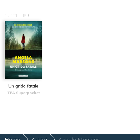
TUTTI I LIBRI
Un grido fatale
TEA Superpocket
Home
Autori
Angela Marsons