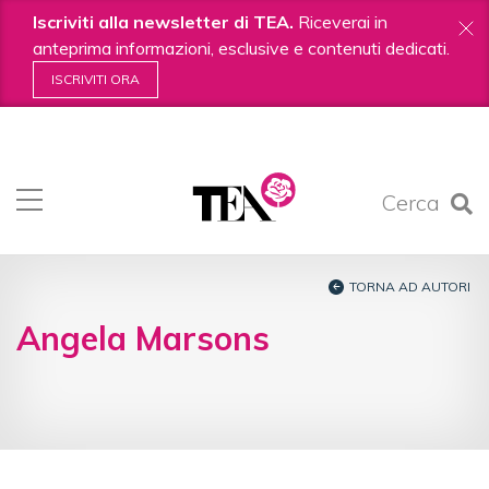
Iscriviti alla newsletter di TEA.
Riceverai in
anteprima informazioni, esclusive e contenuti dedicati.
ISCRIVITI ORA
Salta
ai
contenuti.
Cerca
|
Salta
alla
navigazione
TORNA AD AUTORI
Angela Marsons