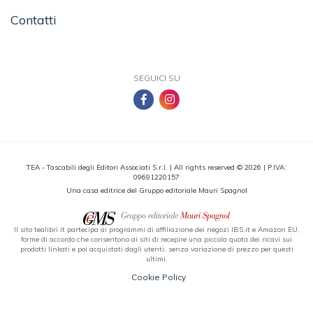
Contatti
SEGUICI SU
TEA - Tascabili degli Editori Associati S.r.l. | All rights reserved © 2026 | P.IVA:
09691220157
Una casa editrice del Gruppo editoriale Mauri Spagnol
Il sito tealibri.it partecipa ai programmi di affiliazione dei negozi IBS.it e Amazon EU,
forme di accordo che consentono ai siti di recepire una piccola quota dei ricavi sui
prodotti linkati e poi acquistati dagli utenti, senza variazione di prezzo per questi
ultimi.
Cookie Policy