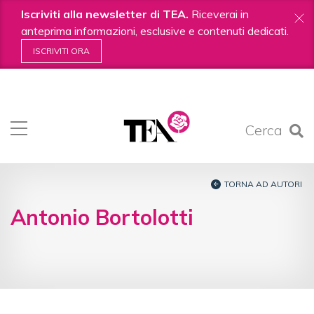
Iscriviti alla newsletter di TEA.
Riceverai in
anteprima informazioni, esclusive e contenuti dedicati.
ISCRIVITI ORA
Salta
ai
contenuti.
Cerca
|
Salta
alla
navigazione
TORNA AD AUTORI
Antonio Bortolotti