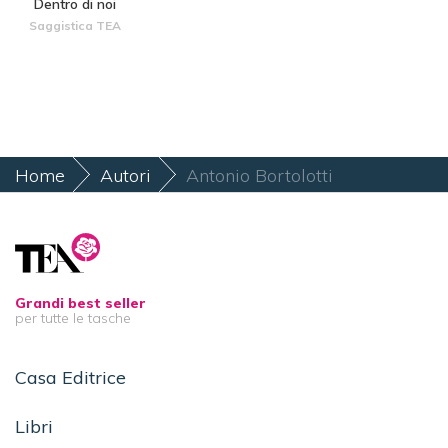
Dentro di noi
Saggistica TEA
Home
Autori
Antonio Bortolotti
Grandi best seller
per tutte le tasche
Casa Editrice
Libri