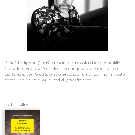
Benoît Philippon (1976), cresciuto tra Costa d’Avorio, Antille,
Canada e Francia, è scrittore, sceneggiatore e regista.
La
centenaria con la pistola
, suo secondo romanzo, l’ha imposto
come uno dei migliori autori di
polar
francesi.
TUTTI I LIBRI