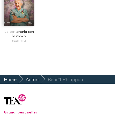
La centenaria con
la pistola
Gialli TEA
Home
Autori
Benoît Philippon
Grandi best seller