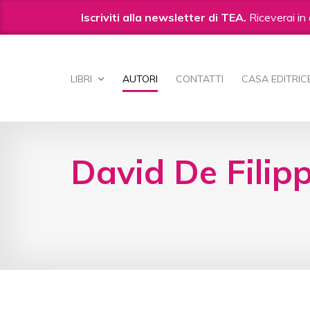
Iscriviti alla newsletter di TEA.
Riceverai in 
Salta
ai
LIBRI
AUTORI
CONTATTI
CASA EDITRIC
contenuti.
|
Salta
alla
navigazione
David De Filipp