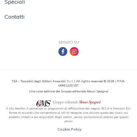
Speciali
Contatti
SEGUICI SU
TEA - Tascabili degli Editori Associati S.r.l. | All rights reserved © 2026 | P.IVA:
09691220157
Una casa editrice del Gruppo editoriale Mauri Spagnol
Il sito tealibri.it partecipa ai programmi di affiliazione dei negozi IBS.it e Amazon EU,
forme di accordo che consentono ai siti di recepire una piccola quota dei ricavi sui
prodotti linkati e poi acquistati dagli utenti, senza variazione di prezzo per questi
ultimi.
Cookie Policy