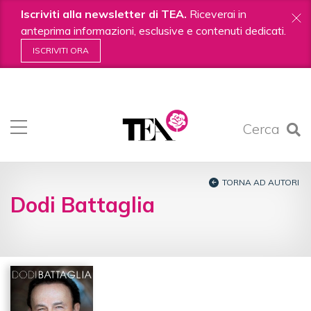
Iscriviti alla newsletter di TEA.
Riceverai in
anteprima informazioni, esclusive e contenuti dedicati.
ISCRIVITI ORA
Salta
ai
contenuti.
Cerca
|
Salta
alla
navigazione
TORNA AD AUTORI
Dodi Battaglia
TUTTI I LIBRI