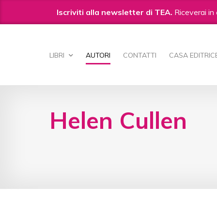
Iscriviti alla newsletter di TEA.
Riceverai in 
Salta
ai
LIBRI
AUTORI
CONTATTI
CASA EDITRIC
contenuti.
|
Salta
alla
navigazione
Helen Cullen