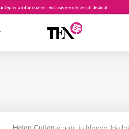
anteprima informazioni, esclusive e contenuti dedicati.
E
Helen Cullen
è nata in Irlanda. Ha la