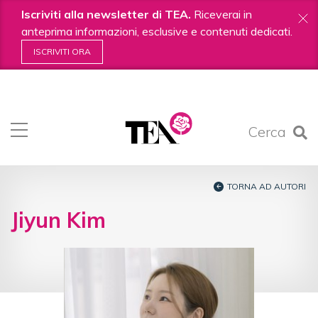
Iscriviti alla newsletter di TEA.
Riceverai in
anteprima informazioni, esclusive e contenuti dedicati.
ISCRIVITI ORA
Salta
ai
contenuti.
Cerca
|
Salta
alla
navigazione
TORNA AD AUTORI
Jiyun Kim