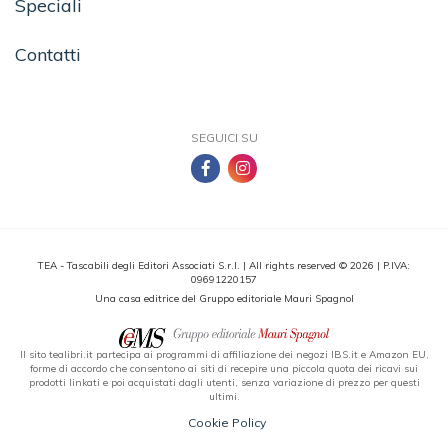
Speciali
Contatti
SEGUICI SU
TEA - Tascabili degli Editori Associati S.r.l. | All rights reserved © 2026 | P.IVA:
09691220157
Una casa editrice del Gruppo editoriale Mauri Spagnol
Il sito tealibri.it partecipa ai programmi di affiliazione dei negozi IBS.it e Amazon EU,
forme di accordo che consentono ai siti di recepire una piccola quota dei ricavi sui
prodotti linkati e poi acquistati dagli utenti, senza variazione di prezzo per questi
ultimi.
Cookie Policy