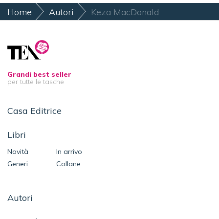
Home
Autori
Keza MacDonald
Grandi best seller
per tutte le tasche
Casa Editrice
Libri
Novità
In arrivo
Generi
Collane
Autori