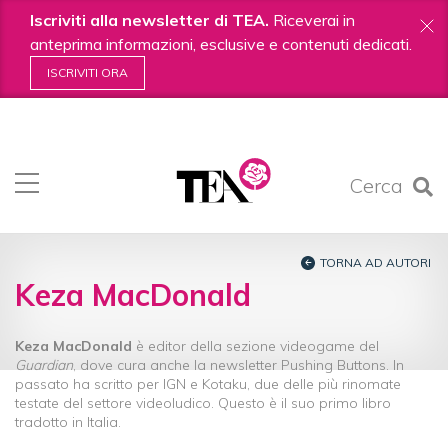
Iscriviti alla newsletter di TEA.
Riceverai in
anteprima informazioni, esclusive e contenuti dedicati.
ISCRIVITI ORA
Salta
ai
contenuti.
Cerca
|
Salta
alla
navigazione
TORNA AD AUTORI
Keza MacDonald
Keza MacDonald
è editor della sezione videogame del
Guardian
, dove cura anche la newsletter Pushing Buttons. In
passato ha scritto per IGN e Kotaku, due delle più rinomate
testate del settore videoludico. Questo è il suo primo libro
tradotto in Italia.