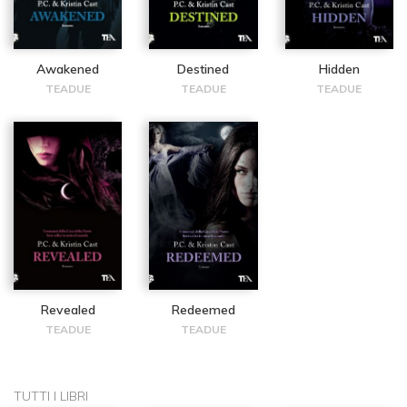
Awakened
Destined
Hidden
TEADUE
TEADUE
TEADUE
Revealed
Redeemed
TEADUE
TEADUE
TUTTI I LIBRI