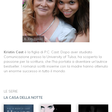
© Kim Doner
Kristin Cast
è la figlia di P.C. Cast. Dopo aver studiato
Comunicazione presso la University of Tulsa, ha scoperto la
passione per la scrittura, che l'ha portata a diventare un'autrice
bestseller. I romanzi scritti insieme con la madre hanno ottenuto
un enorme successo in tutto il mondo.
LE SERIE
LA CASA DELLA NOTTE