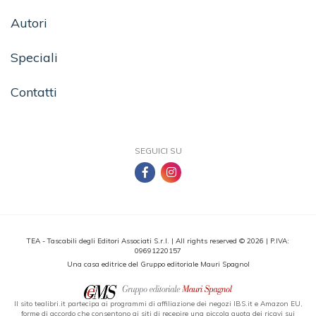
Autori
Speciali
Contatti
SEGUICI SU
TEA - Tascabili degli Editori Associati S.r.l. | All rights reserved © 2026 | P.IVA:
09691220157
Una casa editrice del Gruppo editoriale Mauri Spagnol
Il sito tealibri.it partecipa ai programmi di affiliazione dei negozi IBS.it e Amazon EU,
forme di accordo che consentono ai siti di recepire una piccola quota dei ricavi sui