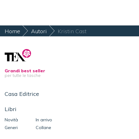
Home
Autori
Kristin Cast
Grandi best seller
per tutte le tasche
Casa Editrice
Libri
Novità
In arrivo
Generi
Collane