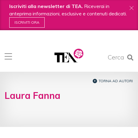
Iscriviti alla newsletter di TEA.
Riceverai in
anteprima informazioni, esclusive e contenuti dedicati.
ISCRIVITI ORA
Salta
ai
contenuti.
Cerca
|
Salta
alla
navigazione
TORNA AD AUTORI
Laura Fanna