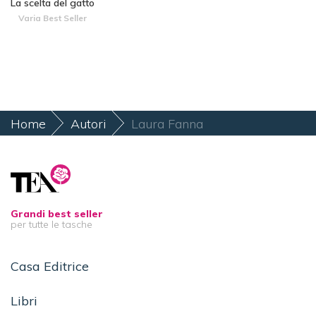
La scelta del gatto
Varia Best Seller
Home
Autori
Laura Fanna
Grandi best seller
per tutte le tasche
Casa Editrice
Libri