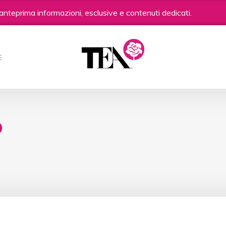
anteprima informazioni, esclusive e contenuti dedicati.
E
o