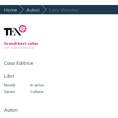
Home
Autori
Lucy Worsley
Grandi best seller
per tutte le tasche
Casa Editrice
Libri
Novità
In arrivo
Generi
Collane
Autori