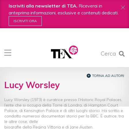
Iscriviti alla newsletter di TEA.
Riceverai in
anteprima informazioni, esclusive e contenuti dedicati.
ISCRIVITI ORA
Salta
ai
contenuti.
Cerca
|
Salta
alla
navigazione
TORNA AD AUTORI
Lucy Worsley
Lucy Worsley (1973) è curatrice presso l’Historic Royal Palaces,
l’ente che si occupa della Torre di Londra, di Hampton Court
Palace, di Kensington Palace e di altri luoghi storici. Ha scritto e
condotto numerosi documentari storici per la BBC. È autrice, tra
le altre cose, delle
biografie della Regina Vittoria e di Jane Austen.