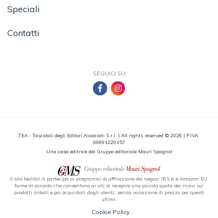
Speciali
Contatti
SEGUICI SU
TEA - Tascabili degli Editori Associati S.r.l. | All rights reserved © 2026 | P.IVA:
09691220157
Una casa editrice del Gruppo editoriale Mauri Spagnol
Il sito tealibri.it partecipa ai programmi di affiliazione dei negozi IBS.it e Amazon EU,
forme di accordo che consentono ai siti di recepire una piccola quota dei ricavi sui
prodotti linkati e poi acquistati dagli utenti, senza variazione di prezzo per questi
ultimi.
Cookie Policy