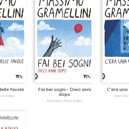
delle favole
Fai bei sogni - Dieci anni
C'era una
dopo
st Seller
Narrativ
Narrativa Best Seller