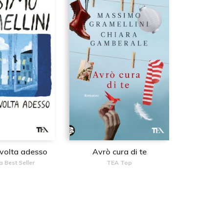
 volta adesso
Avrò cura di te
a Best Seller
TEA Top