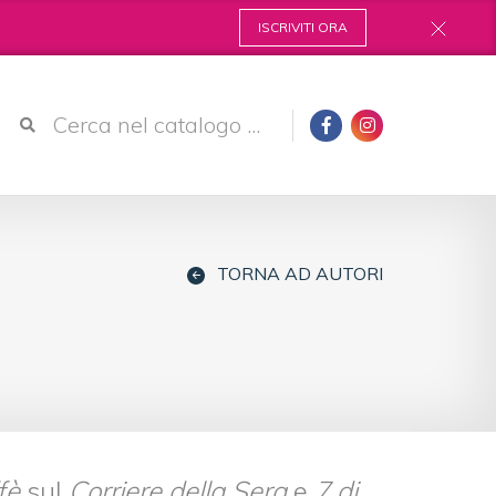
ISCRIVITI ORA
TORNA AD AUTORI
fè
sul
Corriere della Sera
e
7 di