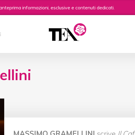
anteprima informazioni, esclusive e contenuti dedicati.
E
llini
MASSIMO GRAMELLINI
scrive
Il Caf