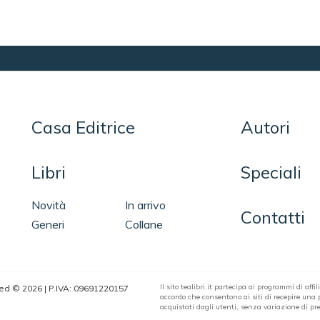
Casa Editrice
Autori
Libri
Speciali
Novità
In arrivo
Contatti
Generi
Collane
Il sito tealibri.it partecipa ai programmi di af
erved © 2026 | P.IVA: 09691220157
accordo che consentono ai siti di recepire una pi
acquistati dagli utenti, senza variazione di pre