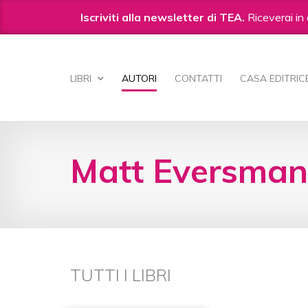
Iscriviti alla newsletter di TEA.
Riceverai in 
Salta
ai
LIBRI
AUTORI
CONTATTI
CASA EDITRIC
contenuti.
|
Salta
alla
navigazione
Matt Eversma
TUTTI I LIBRI