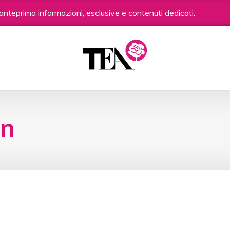
anteprima informazioni, esclusive e contenuti dedicati.
E
nn