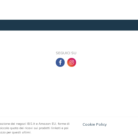
SEGUICI SU
filiazione dei negozi IBS.it e Amazon EU, forme di
Cookie Policy
ccola quota dei ricavi sui prodotti linkati e poi
zzo per questi ultimi.