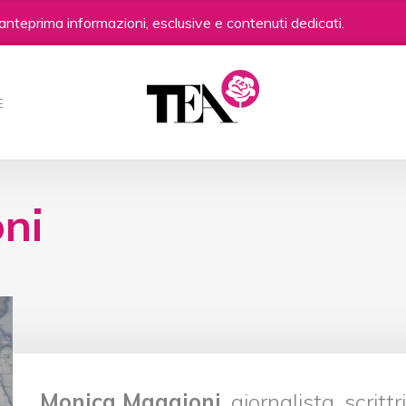
anteprima informazioni, esclusive e contenuti dedicati.
E
ni
Monica Maggioni
, giornalista, scrit