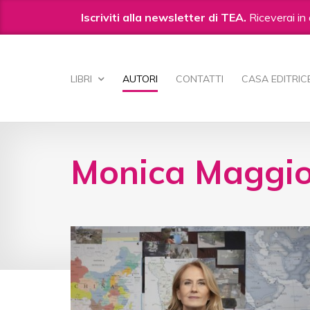
Iscriviti alla newsletter di TEA.
Riceverai in 
Salta
ai
LIBRI
AUTORI
CONTATTI
CASA EDITRIC
contenuti.
|
Salta
alla
navigazione
Monica Maggio