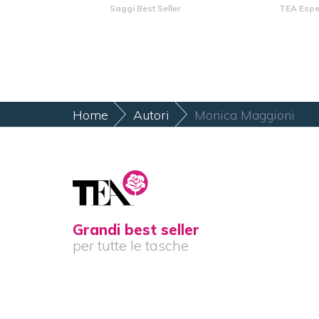
Saggi Best Seller
TEA Espe
Home
Autori
Monica Maggioni
Grandi best seller
per tutte le tasche