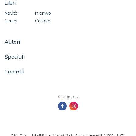
Libri
Novità
In arrivo
Generi
Collane
Autori
Speciali
Contatti
SEGUICI SU
TEA - Tascabili degli Editori Associati S.r.l. | All rights reserved © 2026 | P.IVA: