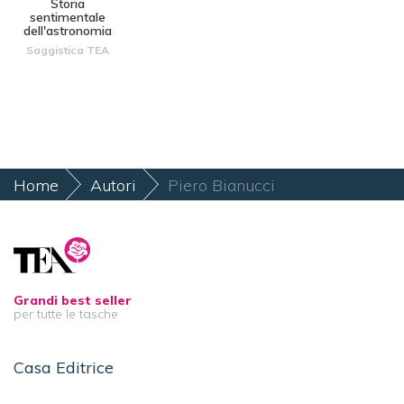
Storia
sentimentale
dell'astronomia
Saggistica TEA
Home
Autori
Piero Bianucci
Grandi best seller
per tutte le tasche
Casa Editrice