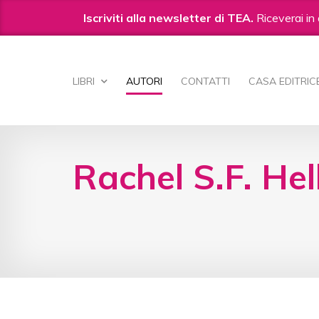
Iscriviti alla newsletter di TEA.
Riceverai in 
Salta
ai
LIBRI
AUTORI
CONTATTI
CASA EDITRIC
contenuti.
|
Salta
alla
navigazione
Rachel S.F. Hel