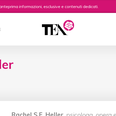
anteprima informazioni, esclusive e contenuti dedicati.
E
ler
Rachel S.F. Heller
, psicologa, opera 