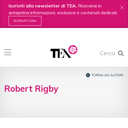
Iscriviti alla newsletter di TEA.
Riceverai in
anteprima informazioni, esclusive e contenuti dedicati.
ISCRIVITI ORA
Salta
ai
contenuti.
Cerca
|
Salta
alla
navigazione
TORNA AD AUTORI
Robert Rigby