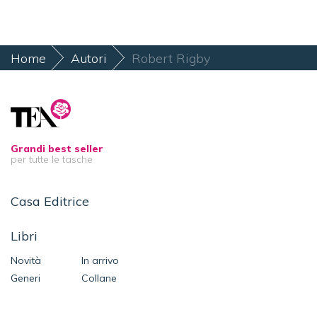
Home
Autori
Robert Rigby
Grandi best seller
per tutte le tasche
Casa Editrice
Libri
Novità
In arrivo
Generi
Collane