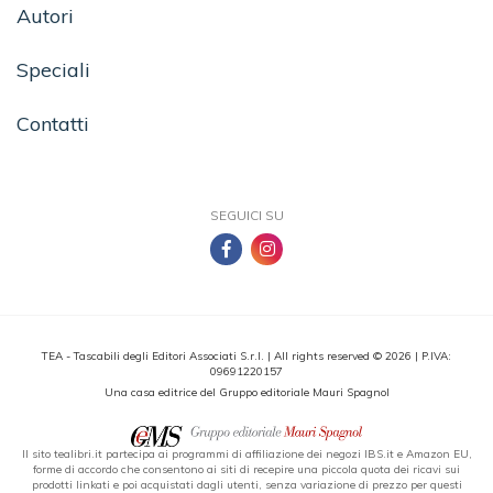
Autori
Speciali
Contatti
SEGUICI SU
TEA - Tascabili degli Editori Associati S.r.l. | All rights reserved © 2026 | P.IVA:
09691220157
Una casa editrice del Gruppo editoriale Mauri Spagnol
Il sito tealibri.it partecipa ai programmi di affiliazione dei negozi IBS.it e Amazon EU,
forme di accordo che consentono ai siti di recepire una piccola quota dei ricavi sui
prodotti linkati e poi acquistati dagli utenti, senza variazione di prezzo per questi