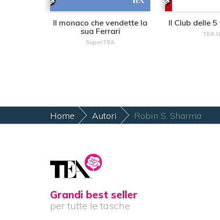
Il monaco che vendette la
Il Club delle 
sua Ferrari
TEA 
SuperTEA
Home
Autori
Robin S. Sharma
Grandi best seller
per tutte le tasche