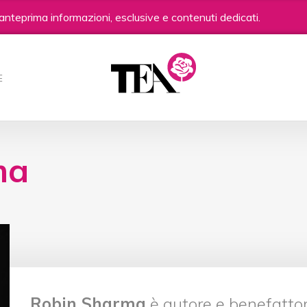
anteprima informazioni, esclusive e contenuti dedicati.
E
ma
Robin Sharma
è autore e benefattor