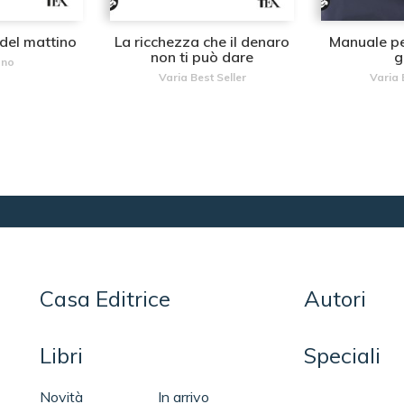
5 del mattino
La ricchezza che il denaro
Manuale per 
non ti può dare
g
Uno
Varia Best Seller
Varia 
Casa Editrice
Autori
Libri
Speciali
Novità
In arrivo