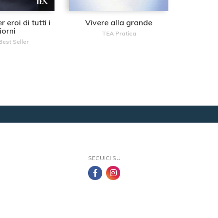
eroi di tutti i
Vivere alla grande
iorni
TEA Pratica
Best Seller
SEGUICI SU