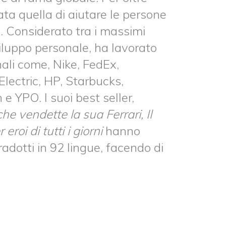
ata quella di aiutare le persone
i. Considerato tra i massimi
viluppo personale, ha lavorato
nali come, Nike, FedEx,
Electric, HP, Starbucks,
e YPO. I suoi best seller,
he vendette la sua Ferrari, Il
eroi di tutti i
giorni
hanno
radotti in 92 lingue, facendo di