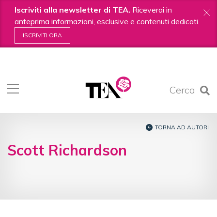
Iscriviti alla newsletter di TEA.
Riceverai in
anteprima informazioni, esclusive e contenuti dedicati.
ISCRIVITI ORA
Salta
ai
contenuti.
Cerca
|
Salta
alla
navigazione
TORNA AD AUTORI
Scott Richardson