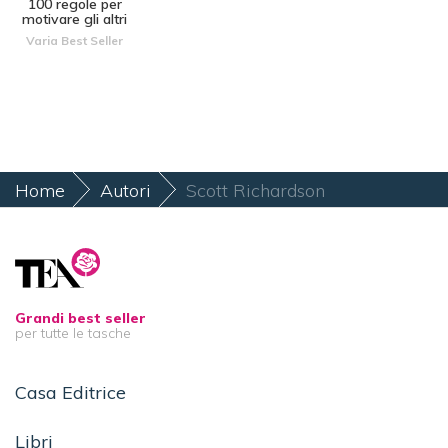
100 regole per
motivare gli altri
Varia Best Seller
Home
Autori
Scott Richardson
Grandi best seller
per tutte le tasche
Casa Editrice
Libri