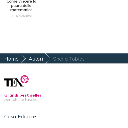
Come vincere la
paura della
matematica
TEA Scienze
Home
Autori
Sheila Tobias
Grandi best seller
per tutte le tasche
Casa Editrice