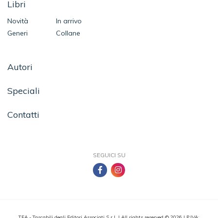
Libri
Novità
In arrivo
Generi
Collane
Autori
Speciali
Contatti
SEGUICI SU
TEA - Tascabili degli Editori Associati S.r.l. | All rights reserved © 2026 | P.IVA: