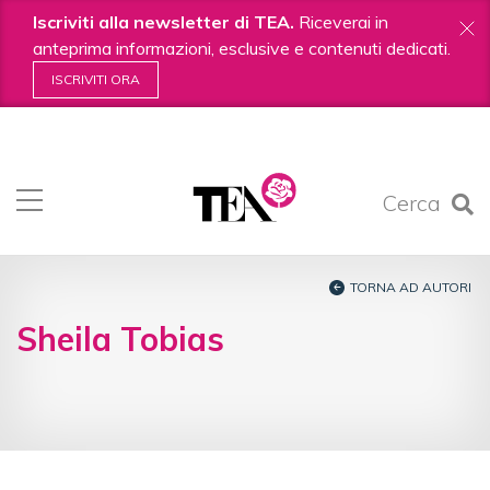
Iscriviti alla newsletter di TEA.
Riceverai in
anteprima informazioni, esclusive e contenuti dedicati.
ISCRIVITI ORA
Salta
ai
contenuti.
Cerca
|
Salta
alla
navigazione
TORNA AD AUTORI
Sheila Tobias