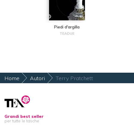
Piedi d'argilla
TEADUE
Home
Autori
Terry Pratchett
Grandi best seller
per tutte le tasche