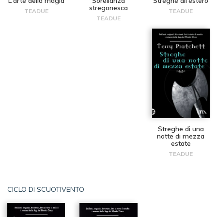
L'arte della magia
Sorellanza
Streghe all'estero
stregonesca
TEADUE
TEADUE
TEADUE
Streghe di una
notte di mezza
estate
TEADUE
CICLO DI SCUOTIVENTO