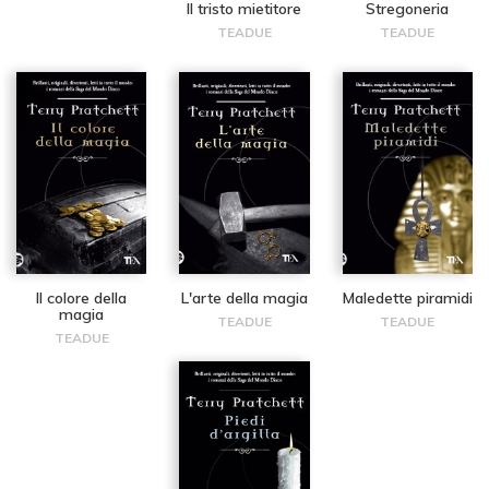
Il tristo mietitore
Stregoneria
TEADUE
TEADUE
Il colore della
L'arte della magia
Maledette piramidi
magia
TEADUE
TEADUE
TEADUE