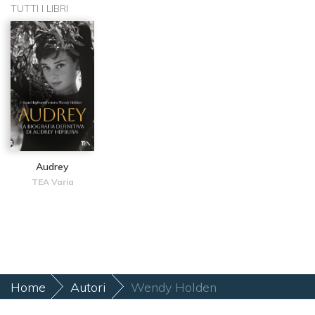
TUTTI I LIBRI
Audrey
TEA Varia
Home
Autori
Wendy Holden