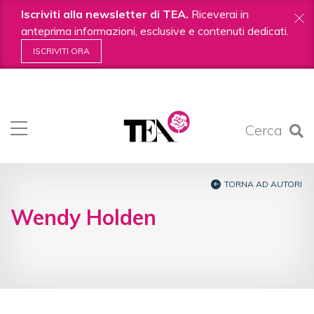
Iscriviti alla newsletter di TEA.
Riceverai in
anteprima informazioni, esclusive e contenuti dedicati.
ISCRIVITI ORA
Salta
ai
contenuti.
Cerca
|
Salta
alla
navigazione
TORNA AD AUTORI
Wendy Holden