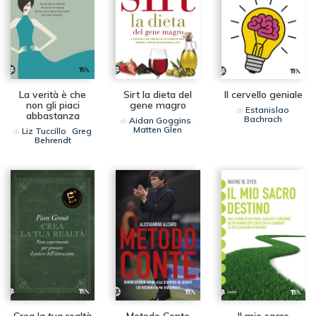
La verità è che
Sirt la dieta del
Il cervello geniale
non gli piaci
gene magro
Estanislao
di
abbastanza
Bachrach
Aidan Goggins
di
,
Matten Glen
Liz Tuccillo
Greg
di
,
Behrendt
Crea la tua realtà
Metodo Conte
Il mio sacro