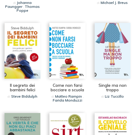
Johanna
Michael J. Breus
di
di
Paungger
Thomas
,
Poppe
Il segreto dei
Come non farsi
Single ma non
bambini felici
bocciare a scuola
troppo
Steve Biddulph
Matteo Rampin
Liz Tuccillo
di
di
,
di
Farida Monduzzi