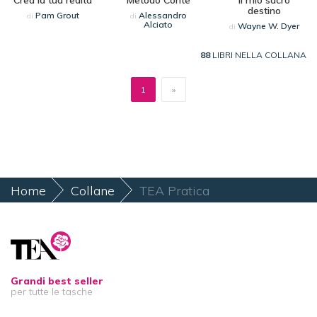
destino
Pam Grout
Alessandro
di
di
Alciato
Wayne W. Dyer
di
88
LIBRI NELLA COLLANA
1
»
Home
Collane
TEA Pratica
Grandi best seller
per tutte le tasche