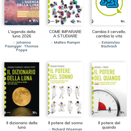
L'agenda della
COME IMPARARE
Cambia il cervello,
luna 2026
A STUDIARE
cambia la vita
Johanna
Matteo Rampin
Estanislao
di
di
di
Paungger
Thomas
Bachrach
,
Poppe
Il dizionario della
Il potere del sonno
Il potere del
luna
quando
Richard Wiseman
di