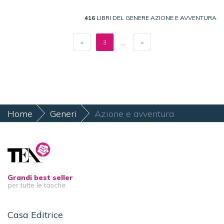
416
LIBRI DEL GENERE AZIONE E AVVENTURA
«
3
...
»
Home
Generi
Azione e avventura
Grandi best seller
per tutte le tasche
Casa Editrice