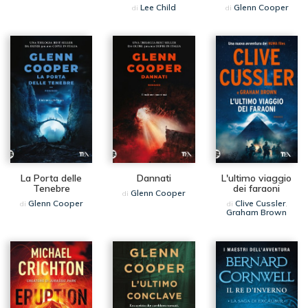
Lee Child
Glenn Cooper
di
di
La Porta delle
Dannati
L'ultimo viaggio
Tenebre
dei faraoni
Glenn Cooper
di
Glenn Cooper
Clive Cussler
di
di
,
Graham Brown