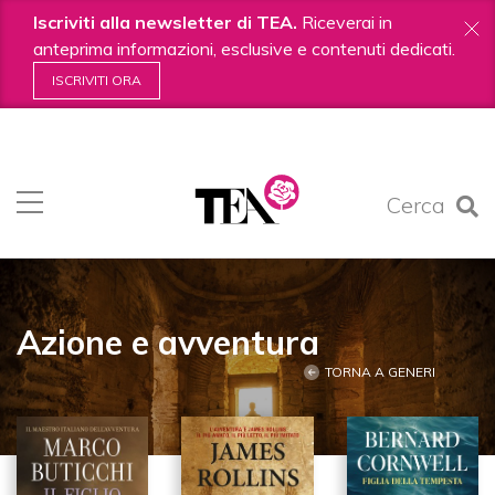
Iscriviti alla newsletter di TEA.
Riceverai in
anteprima informazioni, esclusive e contenuti dedicati.
ISCRIVITI ORA
Salta
ai
contenuti.
Cerca
|
Salta
alla
navigazione
Azione e avventura
TORNA A GENERI
416
IN AZIONE E AVVENTURA