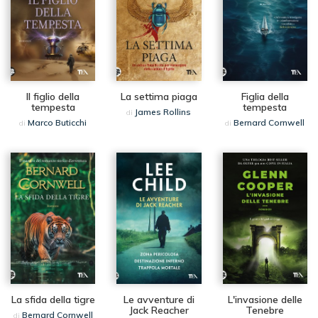
Il figlio della
La settima piaga
Figlia della
tempesta
tempesta
James Rollins
di
Marco Buticchi
Bernard Cornwell
di
di
La sfida della tigre
Le avventure di
L'invasione delle
Jack Reacher
Tenebre
Bernard Cornwell
di