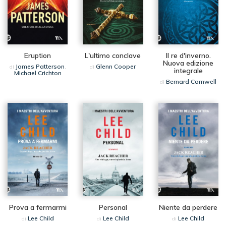
Eruption
L'ultimo conclave
Il re d'inverno.
Nuova edizione
James Patterson
Glenn Cooper
di
,
di
integrale
Michael Crichton
Bernard Cornwell
di
Prova a fermarmi
Personal
Niente da perdere
Lee Child
Lee Child
Lee Child
di
di
di