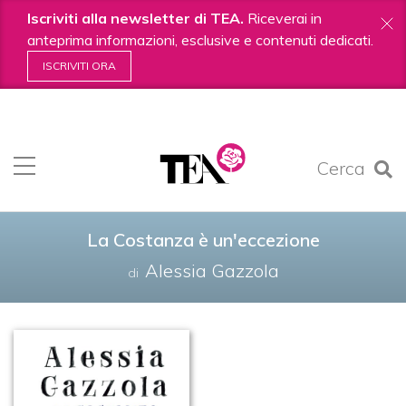
Iscriviti alla newsletter di TEA.
Riceverai in
anteprima informazioni, esclusive e contenuti dedicati.
ISCRIVITI ORA
Salta
ai
contenuti.
Cerca
|
Salta
alla
navigazione
La Costanza è un'eccezione
Alessia Gazzola
di