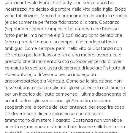
sua incantevole Flora che Costy, non senza qualche
incertezza, ha deciso di portare nella vita della figlia. Dopo
varie tribolazioni, Marco ha praticamente lasciato la storica
(e decisamente perfetta) fidanzata all’altare. Costanza
(seppur decisamente imperfetta) credeva che l’avesse
fatto per lei, ma non ne è più così sicura considerato che
Marco prende tempo e si comporta in modo piuttosto
ambiguo. Come sempre, però, nella vita di Costanza non
c’è spazio per la riflessione: lei è una madre lavoratrice e
precaria che al momento si sta autoconvincendo di aver
compiuto la scelta giusta decidendo di lasciare l’Istituto di
Paleopatologia di Verona per un impiego da
anatomopatologa a Venezia. Come se la situazione non
fosse abbastanza complicata, gli ex colleghi la richiamano
per un incarico dal lauto compenso: l’ultima discendente di
un’antica famiglia veneziana, gli Almazàn, desidera
scoperchiare le tombe dei suoi antenati per scoprire cosa
c’è di vero nelle dicerie calunniose che da secoli
ammantano di mistero il casato. Costanza non vorrebbe
accettare, ma questa storia a tinte fosche solletica la sua