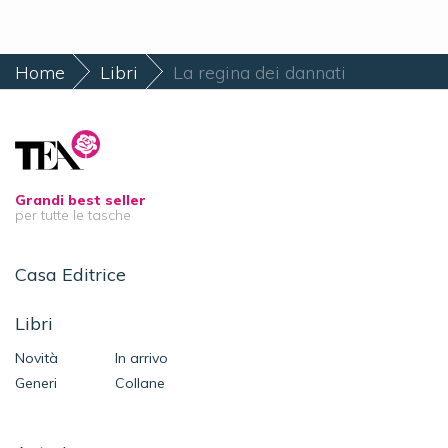
Home
Libri
La regina dei dannati
Grandi best seller
per tutte le tasche
Casa Editrice
Libri
Novità
In arrivo
Generi
Collane