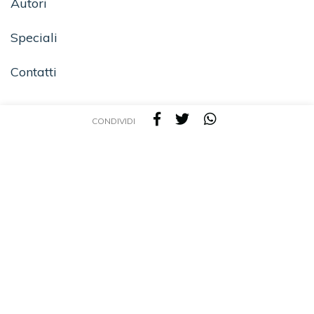
Autori
Speciali
Contatti
CONDIVIDI
SEGUICI SU
TEA - Tascabili degli Editori Associati S.r.l. | All rights reserved © 2026 | P.IVA:
09691220157
Una casa editrice del Gruppo editoriale Mauri Spagnol
Il sito tealibri.it partecipa ai programmi di affiliazione dei negozi IBS.it e Amazon EU,
forme di accordo che consentono ai siti di recepire una piccola quota dei ricavi sui
prodotti linkati e poi acquistati dagli utenti, senza variazione di prezzo per questi
ultimi.