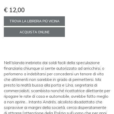
€ 12,00
TROVA LA LIBRERIA PIÙ VICINA
ACQUISTA ONLINE
Nell’Islanda inebriata dai soldi facili della speculazione
finanziaria chiunque si sente autorizzato ad arricchirsi, o
perlomeno a indebitarsi per concedersi un tenore di vita
che altrimenti non sarebbe in grado di permettersi. Ma
presto la realtà bussa alla porta e Lína, segretaria di
commercialisti, scambista nonché ricattatrice dilettante per
ripagare le rate di casa e automobile, avrebbe fatto meglio
a non aprire... Intanto Andrés, alcolista disadattato che
sopravvive ai margini della società, cerca disperatamente
di attrarre l’attenzione della Polizia sull’uomo che per anni