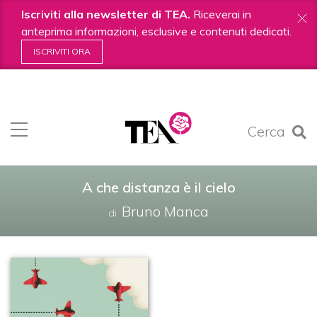
Iscriviti alla newsletter di TEA.
Riceverai in
anteprima informazioni, esclusive e contenuti dedicati.
ISCRIVITI ORA
Salta
ai
contenuti.
Cerca
|
Salta
alla
navigazione
A che distanza è il cielo
Bruno Manca
di