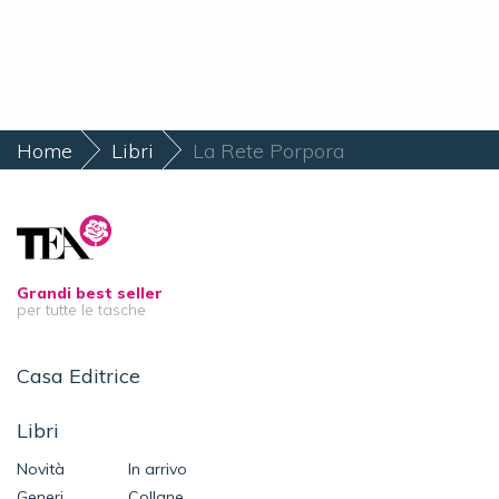
Home
Libri
La Rete Porpora
Grandi best seller
per tutte le tasche
Casa Editrice
Libri
Novità
In arrivo
Generi
Collane