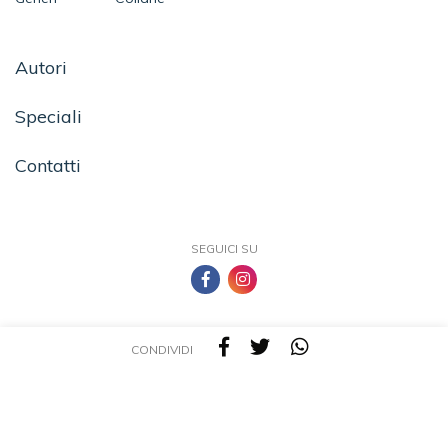
Autori
Speciali
Contatti
SEGUICI SU
CONDIVIDI
TEA - Tascabili degli Editori Associati S.r.l. | All rights reserved © 2026 | P.IVA:
09691220157
Una casa editrice del Gruppo editoriale Mauri Spagnol