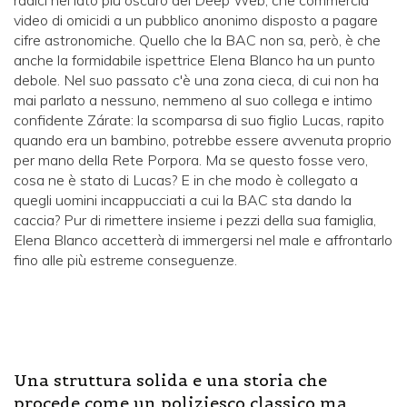
radici nel lato più oscuro del Deep Web, che commercia
video di omicidi a un pubblico anonimo disposto a pagare
cifre astronomiche. Quello che la BAC non sa, però, è che
anche la formidabile ispettrice Elena Blanco ha un punto
debole. Nel suo passato c'è una zona cieca, di cui non ha
mai parlato a nessuno, nemmeno al suo collega e intimo
confidente Zárate: la scomparsa di suo figlio Lucas, rapito
quando era un bambino, potrebbe essere avvenuta proprio
per mano della Rete Porpora. Ma se questo fosse vero,
cosa ne è stato di Lucas? E in che modo è collegato a
quegli uomini incappucciati a cui la BAC sta dando la
caccia? Pur di rimettere insieme i pezzi della sua famiglia,
Elena Blanco accetterà di immergersi nel male e affrontarlo
fino alle più estreme conseguenze.
Una struttura solida e una storia che
procede come un poliziesco classico ma