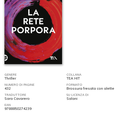
GENERE
COLLANA
Thriller
TEA HIT
NUMERO DI PAGINE
FORMATO
432
Brossura fresata con alette
TRADUTTORE
SU LICENZA DI
Sara Cavarero
Salani
EAN
9788850274239