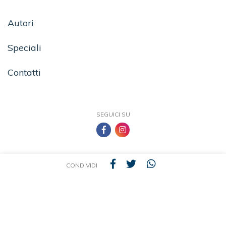
Autori
Speciali
Contatti
SEGUICI SU
CONDIVIDI
TEA - Tascabili degli Editori Associati S.r.l. | All rights reserved © 2026 | P.IVA:
09691220157
Una casa editrice del Gruppo editoriale Mauri Spagnol
Il sito tealibri.it partecipa ai programmi di affiliazione dei negozi IBS.it e Amazon EU,