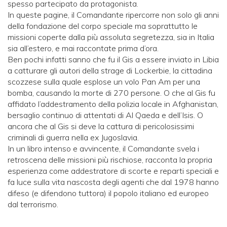
spesso partecipato da protagonista.
In queste pagine, il Comandante ripercorre non solo gli anni
della fondazione del corpo speciale ma soprattutto le
missioni coperte dalla più assoluta segretezza, sia in Italia
sia all’estero, e mai raccontate prima d’ora.
Ben pochi infatti sanno che fu il Gis a essere inviato in Libia
a catturare gli autori della strage di Lockerbie, la cittadina
scozzese sulla quale esplose un volo Pan Am per una
bomba, causando la morte di 270 persone. O che al Gis fu
affidato l’addestramento della polizia locale in Afghanistan,
bersaglio continuo di attentati di Al Qaeda e dell’Isis. O
ancora che al Gis si deve la cattura di pericolosissimi
criminali di guerra nella ex Jugoslavia.
In un libro intenso e avvincente, il Comandante svela i
retroscena delle missioni più rischiose, racconta la propria
esperienza come addestratore di scorte e reparti speciali e
fa luce sulla vita nascosta degli agenti che dal 1978 hanno
difeso (e difendono tuttora) il popolo italiano ed europeo
dal terrorismo.