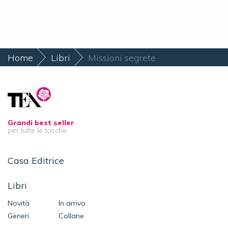
Home
Libri
Missioni segrete
Grandi best seller
per tutte le tasche
Casa Editrice
Libri
Novità
In arrivo
Generi
Collane