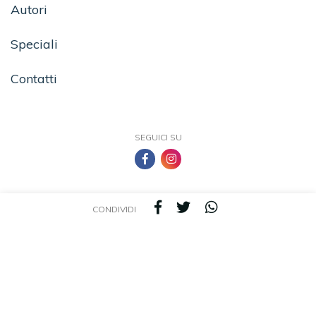
Autori
Speciali
Contatti
SEGUICI SU
CONDIVIDI
TEA - Tascabili degli Editori Associati S.r.l. | All rights reserved © 2026 | P.IVA:
09691220157
Una casa editrice del Gruppo editoriale Mauri Spagnol
Il sito tealibri.it partecipa ai programmi di affiliazione dei negozi IBS.it e Amazon EU,
forme di accordo che consentono ai siti di recepire una piccola quota dei ricavi sui
prodotti linkati e poi acquistati dagli utenti, senza variazione di prezzo per questi