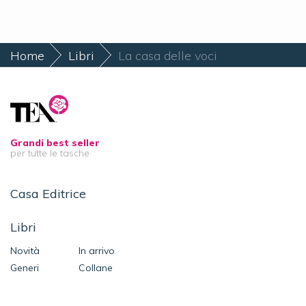
Home
Libri
La casa delle voci
Grandi best seller
per tutte le tasche
Casa Editrice
Libri
Novità
In arrivo
Generi
Collane