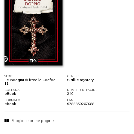
SERIE
GENERE
Le indagini di fratello Cadfael -
Gialli e mystery
11
COLLANA
NUMERO DI PAGINE
eBook
240
FORMATO
EAN
ebook
9788850267088
Sfoglia le prime pagine