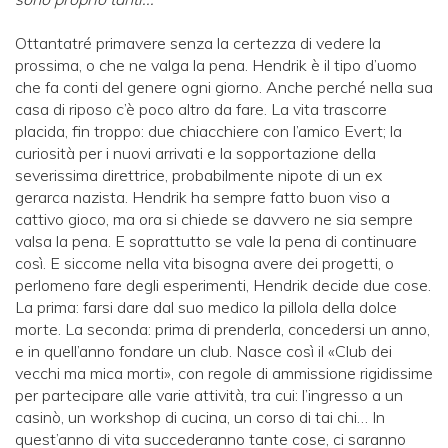
Ottantatré primavere senza la certezza di vedere la
prossima, o che ne valga la pena. Hendrik è il tipo d’uomo
che fa conti del genere ogni giorno. Anche perché nella sua
casa di riposo c’è poco altro da fare. La vita trascorre
placida, fin troppo: due chiacchiere con l’amico Evert; la
curiosità per i nuovi arrivati e la sopportazione della
severissima direttrice, probabilmente nipote di un ex
gerarca nazista. Hendrik ha sempre fatto buon viso a
cattivo gioco, ma ora si chiede se davvero ne sia sempre
valsa la pena. E soprattutto se vale la pena di continuare
così. E siccome nella vita bisogna avere dei progetti, o
perlomeno fare degli esperimenti, Hendrik decide due cose.
La prima: farsi dare dal suo medico la pillola della dolce
morte. La seconda: prima di prenderla, concedersi un anno,
e in quell’anno fondare un club. Nasce così il «Club dei
vecchi ma mica morti», con regole di ammissione rigidissime
per partecipare alle varie attività, tra cui: l’ingresso a un
casinò, un workshop di cucina, un corso di tai chi… In
quest’anno di vita succederanno tante cose, ci saranno