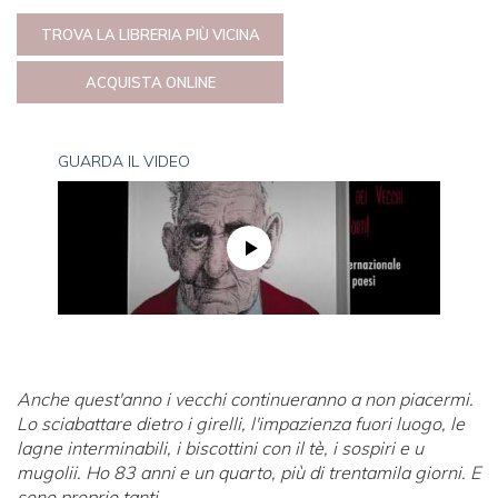
TROVA LA LIBRERIA PIÙ VICINA
ACQUISTA ONLINE
GUARDA IL VIDEO
Anche quest'anno i vecchi continueranno a non piacermi.
Lo sciabattare dietro i girelli, l'impazienza fuori luogo, le
lagne interminabili, i biscottini con il tè, i sospiri e u
mugolii. Ho 83 anni e un quarto, più di trentamila giorni. E
sono proprio tanti...