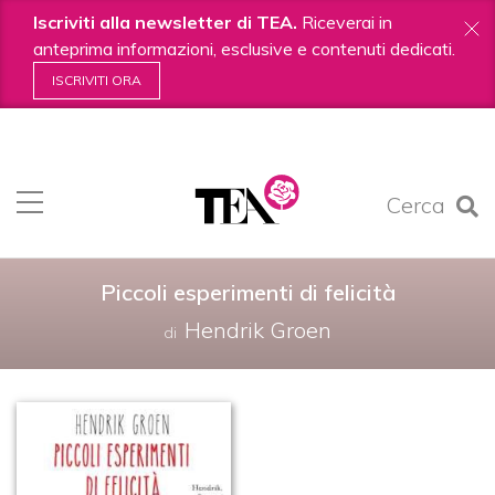
Iscriviti alla newsletter di TEA.
Riceverai in
anteprima informazioni, esclusive e contenuti dedicati.
ISCRIVITI ORA
Salta
ai
contenuti.
Cerca
|
Salta
alla
navigazione
Piccoli esperimenti di felicità
Hendrik Groen
di