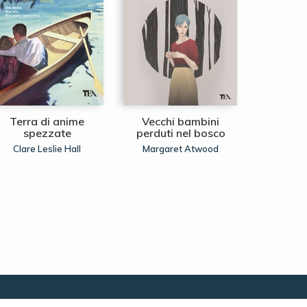
Terra di anime
Vecchi bambini
La regina
spezzate
perduti nel bosco
Ann
Clare Leslie Hall
Margaret Atwood