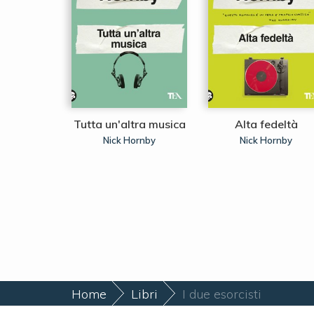
e Sete
Tutta un'altra musica
Alta fedeltà
ssano
Nick Hornby
Nick Hornby
Home
Libri
I due esorcisti