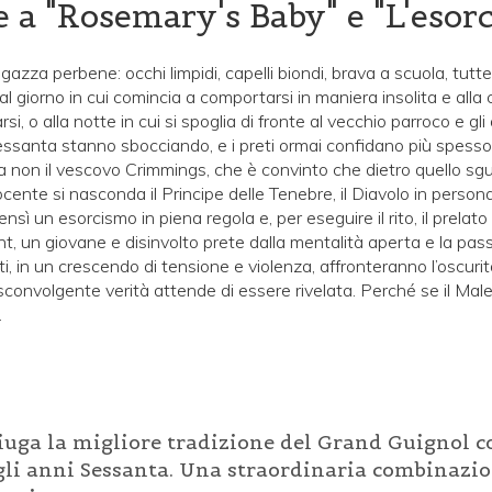
 a "Rosemary's Baby" e "L'esorc
azza perbene: occhi limpidi, capelli biondi, brava a scuola, tutt
l giorno in cui comincia a comportarsi in maniera insolita e alla
, o alla notte in cui si spoglia di fronte al vecchio parroco e gli
 Sessanta stanno sbocciando, e i preti ormai confidano più spesso
a non il vescovo Crimmings, che è convinto che dietro quello sg
nte si nasconda il Principe delle Tenebre, il Diavolo in perso
nsì un esorcismo in piena regola e, per eseguire il rito, il prelat
t, un giovane e disinvolto prete dalla mentalità aperta e la pass
ti, in un crescendo di tensione e violenza, affronteranno l’oscur
sconvolgente verità attende di essere rivelata. Perché se il Mal
…
uga la migliore tradizione del Grand Guignol co
gli anni Sessanta. Una straordinaria combinazio