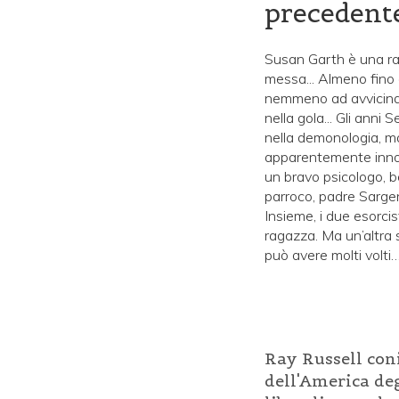
precedente
Susan Garth è una rag
messa... Almeno fino a
nemmeno ad avvicinarsi
nella gola... Gli anni
nella demonologia, m
apparentemente innoce
un bravo psicologo, be
parroco, padre Sargen
Insieme, i due esorcis
ragazza. Ma un’altra 
può avere molti volti
Ray Russell coni
dell'America de