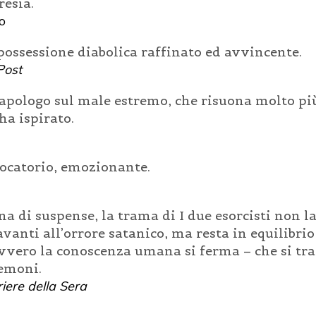
resia.
o
ossessione diabolica raffinato ed avvincente.
Post
 apologo sul male estremo, che risuona molto più
ha ispirato.
vocatorio, emozionante.
a di suspense, la trama di I due esorcisti non l
vanti all’orrore satanico, ma resta in equilibrio
avvero la conoscenza umana si ferma – che si trat
demoni.
riere della Sera