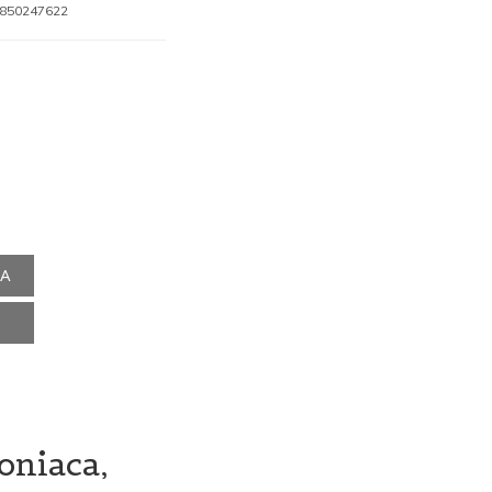
850247622
NA
oniaca,