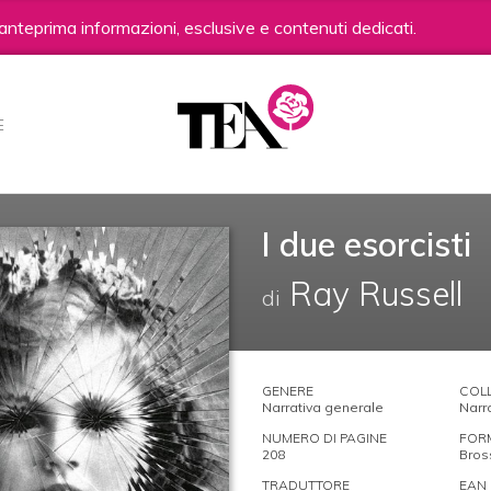
anteprima informazioni, esclusive e contenuti dedicati.
E
I due esorcisti
Ray Russell
di
GENERE
COL
Narrativa generale
Narr
NUMERO DI PAGINE
FOR
208
Bros
TRADUTTORE
EAN