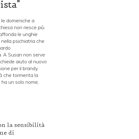
ista"
e le domeniche a
 chiesa non riesce più
 affonda le unghie
 nella psichiatria che
uardo
na. A Susan non serve
o chiede aiuto al nuovo
ione per il brandy.
ità che tormenta la
e ha un solo nome,
n la sensibilità
ne di