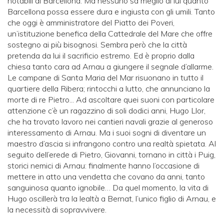
notabili di Barcellona. Ma nessuno sa meglio di lui quanto
Barcellona possa essere dura e ingiusta con gli umili. Tanto
che oggi è amministratore del Piatto dei Poveri,
un’istituzione benefica della Cattedrale del Mare che offre
sostegno ai più bisognosi. Sembra però che la città
pretenda da lui il sacrificio estremo. Ed è proprio dalla
chiesa tanto cara ad Arnau a giungere il segnale d’allarme.
Le campane di Santa Maria del Mar risuonano in tutto il
quartiere della Ribera; rintocchi a lutto, che annunciano la
morte di re Pietro... Ad ascoltare quei suoni con particolare
attenzione c’è un ragazzino di soli dodici anni, Hugo Llor,
che ha trovato lavoro nei cantieri navali grazie al generoso
interessamento di Arnau. Ma i suoi sogni di diventare un
maestro d’ascia si infrangono contro una realtà spietata. Al
seguito dell’erede di Pietro, Giovanni, tornano in città i Puig,
storici nemici di Arnau: finalmente hanno l’occasione di
mettere in atto una vendetta che covano da anni, tanto
sanguinosa quanto ignobile… Da quel momento, la vita di
Hugo oscillerà tra la lealtà a Bernat, l’unico figlio di Arnau, e
la necessità di sopravvivere.