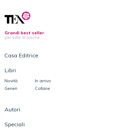
L'amuleto di Samarcanda - vol. 1
Grandi best seller
per tutte le tasche
Casa Editrice
Libri
Novità
In arrivo
Generi
Collane
Autori
Speciali