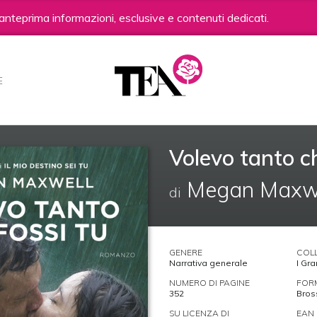
anteprima informazioni, esclusive e contenuti dedicati.
E
Volevo tanto ch
Megan Maxwe
di
GENERE
COL
Narrativa generale
I Gr
NUMERO DI PAGINE
FOR
352
Bros
SU LICENZA DI
EAN