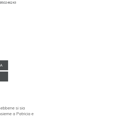
850246243
NA
sebbene si sia
Insieme a Patricia e