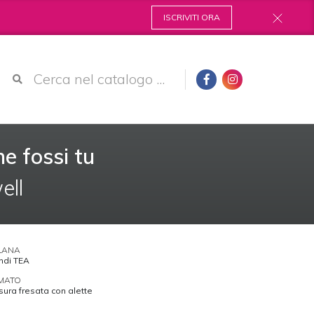
ISCRIVITI ORA
e fossi tu
ll
LANA
andi TEA
MATO
sura fresata con alette