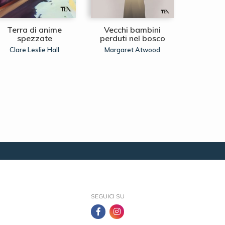
Terra di anime
Vecchi bambini
La regina
spezzate
perduti nel bosco
Ann
Clare Leslie Hall
Margaret Atwood
SEGUICI SU