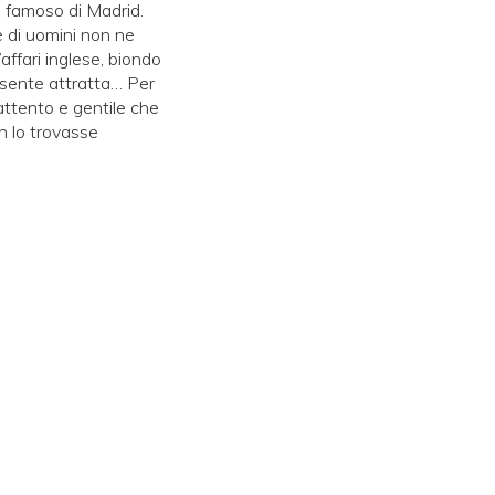
iù famoso di Madrid.
e di uomini non ne
affari inglese, biondo
 sente attratta… Per
 attento e gentile che
on lo trovasse