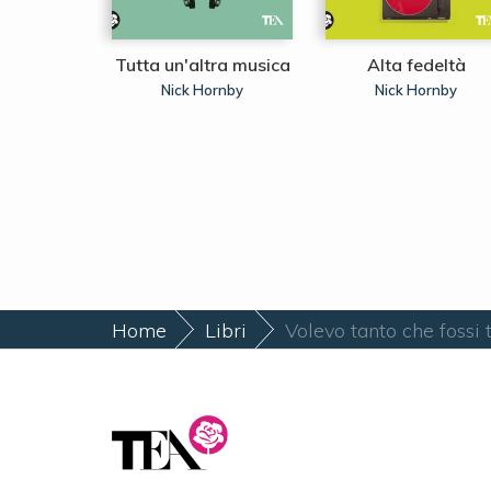
e Sete
Tutta un'altra musica
Alta fedeltà
ssano
Nick Hornby
Nick Hornby
Home
Libri
Volevo tanto che fossi 