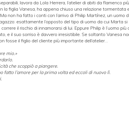
nseparabili, lavora da Lola Herrera, l’atelier di abiti da flamenco p
n la figlia Vanesa, ha appena chiuso una relazione tormentata 
Ma non ha fatto i conti con l’arrivo di Philip Martínez, un uomo d’
 ragazzo: esattamente l’opposto del tipo di uomo da cui Marta si
correre il rischio di innamorarsi di lui. Eppure Philip è l’uomo più
to, e il suo sorriso è davvero irresistibile. Se soltanto Vanesa n
on fosse il figlio del cliente più importante dell’atelier…
re mio.»
darlo.
icità che scoppiò a piangere.
 fatto l’amore per la prima volta ed eccoli di nuovo lì.
.