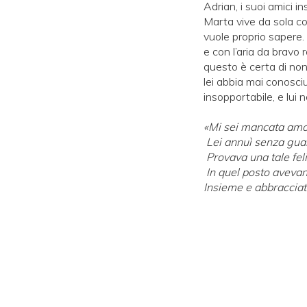
Adrian, i suoi amici i
Marta vive da sola co
vuole proprio sapere. 
e con l’aria da bravo
questo è certa di non 
lei abbia mai conosciu
insopportabile, e lui n
«Mi sei mancata amo
Lei annuì senza guar
Provava una tale fel
In quel posto avevano
Insieme e abbracciati